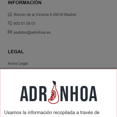
INFORMACIÓN
Rincón de la Victoria 9 28018 Madrid
603 01 59 01
pedidos@adrinhoa.es
LEGAL
Aviso Legal
Política de Privacidad
Condiciones de Contratación
Envíos y Devoluciones
SOBRE ADRINHOA
Usamos la información recopilada a través de
Conócenos