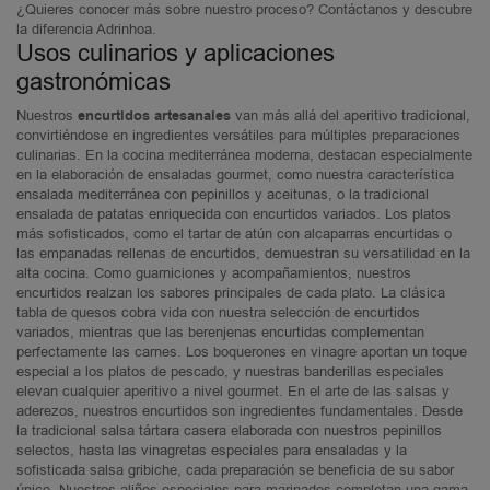
¿Quieres conocer más sobre nuestro proceso? Contáctanos y descubre
la diferencia Adrinhoa.
Usos culinarios y aplicaciones
gastronómicas
Nuestros
encurtidos artesanales
van más allá del aperitivo tradicional,
convirtiéndose en ingredientes versátiles para múltiples preparaciones
culinarias. En la cocina mediterránea moderna, destacan especialmente
en la elaboración de ensaladas gourmet, como nuestra característica
ensalada mediterránea con pepinillos y aceitunas, o la tradicional
ensalada de patatas enriquecida con encurtidos variados. Los platos
más sofisticados, como el tartar de atún con alcaparras encurtidas o
las empanadas rellenas de encurtidos, demuestran su versatilidad en la
alta cocina. Como guarniciones y acompañamientos, nuestros
encurtidos realzan los sabores principales de cada plato. La clásica
tabla de quesos cobra vida con nuestra selección de encurtidos
variados, mientras que las berenjenas encurtidas complementan
perfectamente las carnes. Los boquerones en vinagre aportan un toque
especial a los platos de pescado, y nuestras banderillas especiales
elevan cualquier aperitivo a nivel gourmet. En el arte de las salsas y
aderezos, nuestros encurtidos son ingredientes fundamentales. Desde
la tradicional salsa tártara casera elaborada con nuestros pepinillos
selectos, hasta las vinagretas especiales para ensaladas y la
sofisticada salsa gribiche, cada preparación se beneficia de su sabor
único. Nuestros aliños especiales para marinados completan una gama