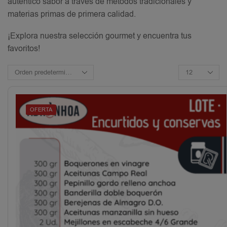
auténtico sabor a través de métodos tradicionales y
materias primas de primera calidad.
¡Explora nuestra selección gourmet y encuentra tus
favoritos!
NUEVO
OFERTA