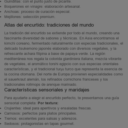
Guindillas: con el punto justo de picante.
Boquerones en vinagre: elaboración artesanal.
Anchoas: proceso de curación especial.
Mejillones: selección premium.
Atlas del encurtido: tradiciones del mundo
La tradición del encurtido se extiende por todo el mundo, creando una
fascinante diversidad de sabores y técnicas. En Asia encontramos el
kimchi coreano, fermentado naturalmente con especias tradicionales, el
delicado tsukemono japonés elaborado con diversos vegetales, y la
refrescante achara filipina a base de papaya verde. La región
mediterránea nos regala la colorida giardiniera italiana, mezcla vibrante
de vegetales, el aromático torshi egipcio con sus especias orientales
características, y el tradicional turşu turco que representa la esencia de
la cocina otomana. Del norte de Europa provienen especialidades como
el sauerkraut alemán, los refinados cornichons franceses y los
tradicionales rollmops de arenque marinado.
Características sensoriales y maridajes
Para ayudarte a elegir el encurtido perfecto, te presentamos una guía
sensorial completa:
Por textura:
Crujientes: ideal para aperitivos y ensaladas frescas.
Carnosos: perfectos para platos principales.
Tiernos: excelentes para salsas y aderezos.
Sedosos: protagonistas en tapas gourmet.