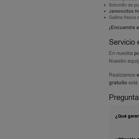
Solomillo de po
Jamoncitos f
Gallina fresca 
¡Encuentra el
Servicio 
En nuestra
po
Nuestro equip
Realizamos
e
gratuito
está 
Pregunta
¿Qué garant