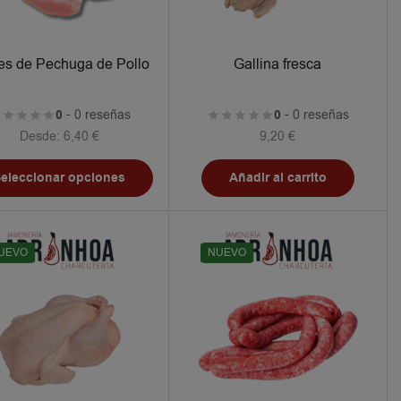
tes de Pechuga de Pollo
Gallina fresca
0
- 0 reseñas
0
- 0 reseñas
Desde:
6,40
€
9,20
€
eleccionar opciones
Añadir al carrito
UEVO
NUEVO