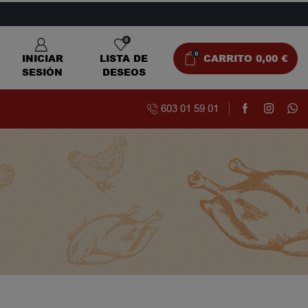
0
0
INICIAR
LISTA DE
CARRITO
0,00
€
SESIÓN
DESEOS
603 01 59 01