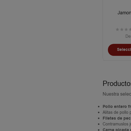
Jamonc
De
Selecc
Productos
Nuestra selec
Pollo entero f
Alitas de pollo
Filetes de pe
Contramuslos ju
Carne picada 