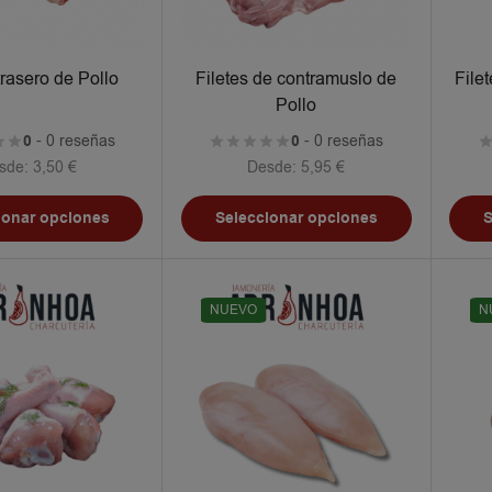
trasero de Pollo
Filetes de contramuslo de
File
Pollo
0
- 0 reseñas
0
- 0 reseñas
sde:
3,50
€
Desde:
5,95
€
ionar opciones
Seleccionar opciones
S
NUEVO
N