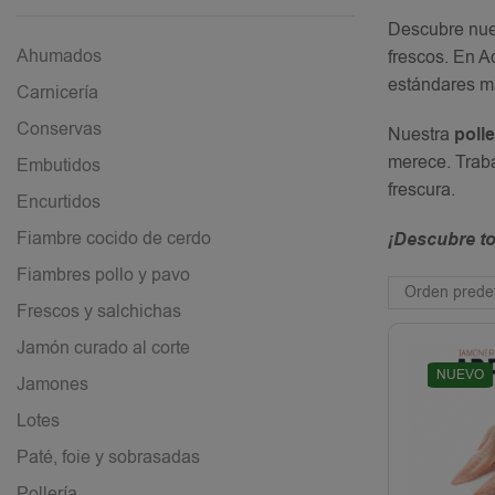
Descubre nu
Ahumados
frescos. En A
estándares má
Carnicería
Conservas
Nuestra
polle
merece. Traba
Embutidos
frescura.
Encurtidos
Fiambre cocido de cerdo
¡Descubre to
Fiambres pollo y pavo
Frescos y salchichas
Jamón curado al corte
NUEVO
Jamones
Lotes
Paté, foie y sobrasadas
Pollería