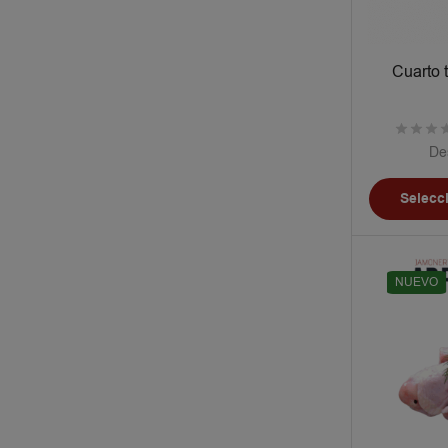
Cuarto 
De
Selecc
NUEVO