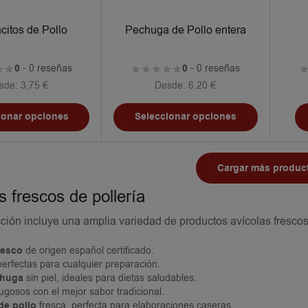
itos de Pollo
Pechuga de Pollo entera
0
- 0 reseñas
0
- 0 reseñas
sde:
3,75
€
Desde:
6,20
€
ionar opciones
Seleccionar opciones
Cargar más produc
 frescos de pollería
ción incluye una amplia variedad de productos avícolas frescos
resco
de origen español certificado.
 perfectas para cualquier preparación.
chuga
sin piel, ideales para dietas saludables.
gosos con el mejor sabor tradicional.
de pollo
fresca, perfecta para elaboraciones caseras.