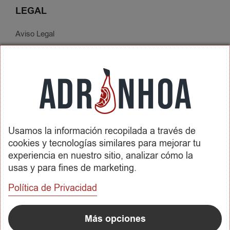
LEGAL
Aviso Legal
Política de Privacidad
Condiciones de Contratación
Envíos y Devoluciones
SOBRE ADRINHOA
Usamos la información recopilada a través de
Conócenos
cookies y tecnologías similares para mejorar tu
Contactar
experiencia en nuestro sitio, analizar cómo la
usas y para fines de marketing.
REDES SOCIALES
Política de Privacidad
METODOS DE PAGO
Más opciones