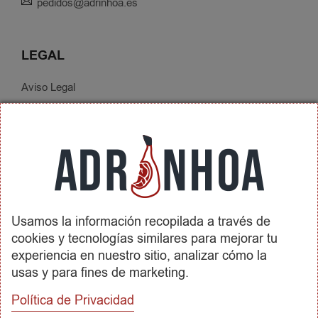
pedidos@adrinhoa.es
LEGAL
Aviso Legal
Política de Privacidad
Condiciones de Contratación
Envíos y Devoluciones
SOBRE ADRINHOA
Usamos la información recopilada a través de
Conócenos
cookies y tecnologías similares para mejorar tu
Contactar
experiencia en nuestro sitio, analizar cómo la
usas y para fines de marketing.
REDES SOCIALES
Política de Privacidad