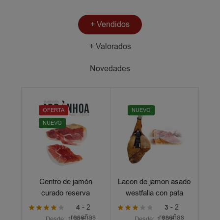
+ Vendidos
+ Valorados
Novedades
OFERTA
NUEVO
NUEVO
Centro de jamón
Lacon de jamon asado
curado reserva
westfalia con pata
Tello
4
- 2
3
- 2
reseñas
reseñas
Desde:
1,90
€
Desde:
1,70
€