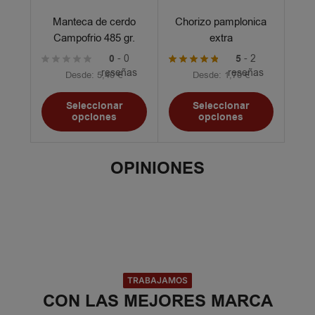
Manteca de cerdo
Chorizo pamplonica
Campofrio 485 gr.
extra
0
- 0
5
- 2
reseñas
reseñas
Desde:
5,40
€
Desde:
1,70
€
Seleccionar
Seleccionar
opciones
opciones
OPINIONES
TRABAJAMOS
CON LAS MEJORES MARCA