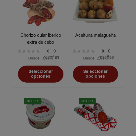
Chorizo cular iberico
Aceituna malagueña
extra de cebo
0
- 0
0
- 0
reseñas
reseñas
Desde:
3,00
€
Desde:
2,00
€
Seleccionar
Seleccionar
opciones
opciones
NUEVO
NUEVO