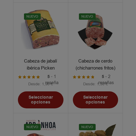
NUEVO
NUEVO
Cabeza de jabalí
Cabeza de cerdo
ibérica Picken
(chicharrones fritos)
7hermanos
5
- 1
5
- 2
reseña
reseñas
Desde:
1,90
€
Desde:
1,30
€
Seleccionar
Seleccionar
opciones
opciones
NUEVO
NUEVO