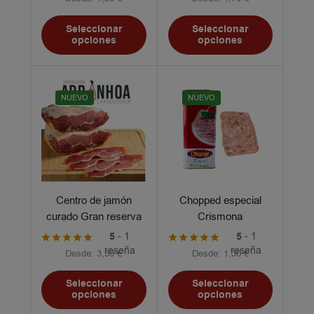
Seleccionar
Seleccionar
opciones
opciones
NUEVO
NUEVO
Centro de jamón
Chopped especial
curado Gran reserva
Crismona
5
- 1
5
- 1
reseña
reseña
Desde:
3,50
€
Desde:
1,30
€
Seleccionar
Seleccionar
opciones
opciones