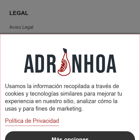
LEGAL
Aviso Legal
Política de Privacidad
Condiciones de Contratación
Envíos y Devoluciones
SOBRE ADRINHOA
Usamos la información recopilada a través de
Conócenos
cookies y tecnologías similares para mejorar tu
Contactar
experiencia en nuestro sitio, analizar cómo la
usas y para fines de marketing.
REDES SOCIALES
Política de Privacidad
METODOS DE PAGO
Más opciones