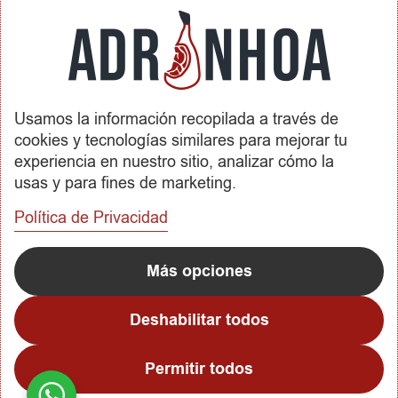
Condiciones de Contratación
Envíos y Devoluciones
SOBRE ADRINHOA
Usamos la información recopilada a través de
Conócenos
cookies y tecnologías similares para mejorar tu
Contactar
experiencia en nuestro sitio, analizar cómo la
usas y para fines de marketing.
REDES SOCIALES
Política de Privacidad
METODOS DE PAGO
Más opciones
Deshabilitar todos
Permitir todos
Copyright © 2023
Adrinhoa