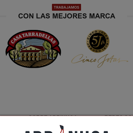
TRABAJAMOS
CON LAS MEJORES MARCA
SOBRE ADRINHOA
REDES SO
Conócenos