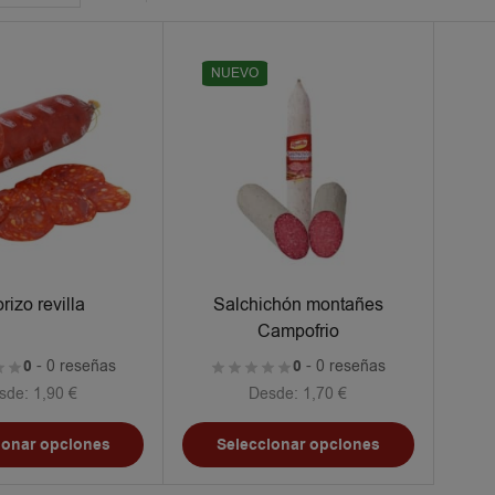
NUEVO
rizo revilla
Salchichón montañes
Campofrio
0
- 0 reseñas
0
- 0 reseñas
sde:
1,90
€
Desde:
1,70
€
ionar opciones
Seleccionar opciones