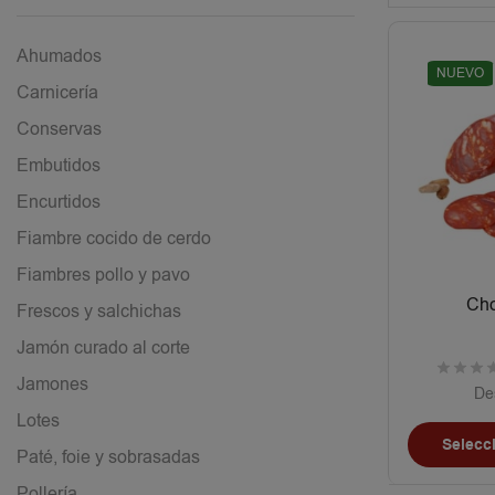
Ahumados
NUEVO
Carnicería
Conservas
Embutidos
Encurtidos
Fiambre cocido de cerdo
Fiambres pollo y pavo
Cho
Frescos y salchichas
Jamón curado al corte
Jamones
De
Lotes
Selecc
Paté, foie y sobrasadas
Pollería