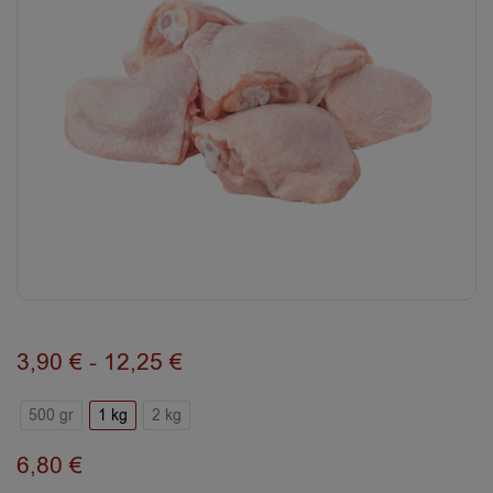
3,90
€
-
12,25
€
500 gr
1 kg
2 kg
6,80
€