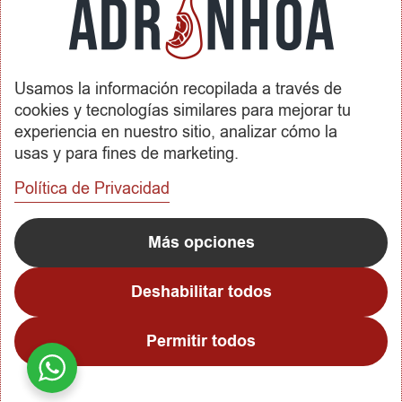
Envíos y Devoluciones
SOBRE ADRINHOA
Usamos la información recopilada a través de
Conócenos
cookies y tecnologías similares para mejorar tu
Contactar
experiencia en nuestro sitio, analizar cómo la
usas y para fines de marketing.
REDES SOCIALES
Política de Privacidad
METODOS DE PAGO
Más opciones
Deshabilitar todos
Permitir todos
Copyright © 2023
Adrinhoa