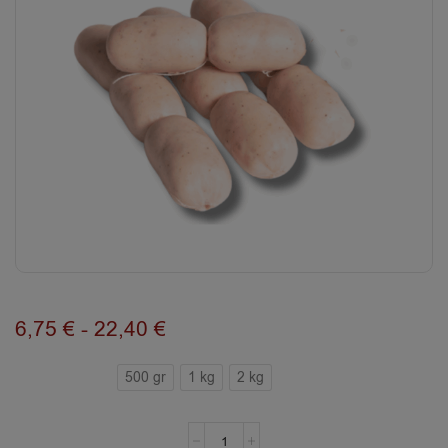
6,75
€
-
22,40
€
500 gr
1 kg
2 kg