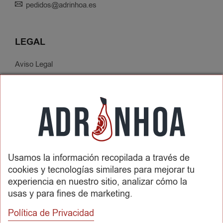
pedidos@adrinhoa.es
LEGAL
Aviso Legal
Política de Privacidad
Condiciones de Contratación
Envíos y Devoluciones
SOBRE ADRINHOA
Usamos la información recopilada a través de
Conócenos
cookies y tecnologías similares para mejorar tu
Contactar
experiencia en nuestro sitio, analizar cómo la
usas y para fines de marketing.
REDES SOCIALES
Política de Privacidad