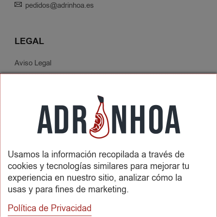
pedidos@adrinhoa.es
LEGAL
Aviso Legal
Política de Privacidad
Condiciones de Contratación
Envíos y Devoluciones
SOBRE ADRINHOA
Usamos la información recopilada a través de
Conócenos
cookies y tecnologías similares para mejorar tu
Contactar
experiencia en nuestro sitio, analizar cómo la
usas y para fines de marketing.
REDES SOCIALES
Política de Privacidad