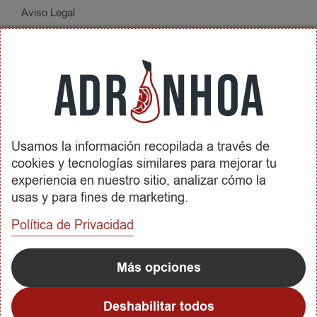
Aviso Legal
Política de Privacidad
Condiciones de Contratación
Envíos y Devoluciones
SOBRE ADRINHOA
Usamos la información recopilada a través de
Conócenos
cookies y tecnologías similares para mejorar tu
Contactar
experiencia en nuestro sitio, analizar cómo la
usas y para fines de marketing.
REDES SOCIALES
Política de Privacidad
METODOS DE PAGO
Más opciones
Deshabilitar todos