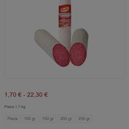
1,70
€
-
22,30
€
Pieza 1.7 kg
Pieza
100 gr
150 gr
200 gr
250 gr