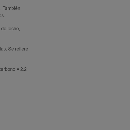
s. También
os.
 de leche,
as. Se refiere
carbono = 2.2