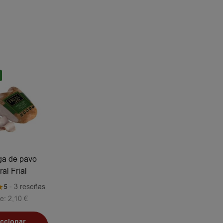
a de pavo
ral Frial
5
- 3 reseñas
e:
2,10
€
eccionar