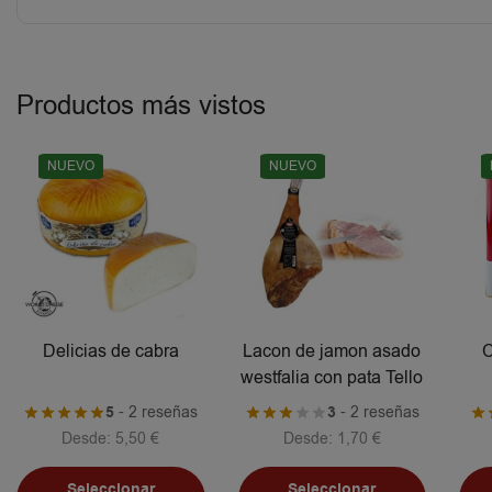
Productos más vistos
NUEVO
NUEVO
Delicias de cabra
Lacon de jamon asado
C
westfalia con pata Tello
5
- 2 reseñas
3
- 2 reseñas
Desde:
5,50
€
Desde:
1,70
€
Seleccionar
Seleccionar