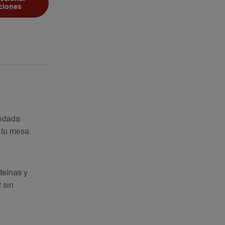
ciones
uidada
 tu mesa.
teínas y
 sin