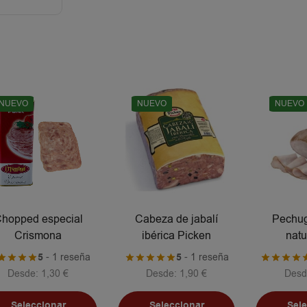
NUEVO
NUEVO
NUEVO
hopped especial
Cabeza de jabalí
Pechug
Crismona
ibérica Picken
natu
5
- 1 reseña
5
- 1 reseña
Desde:
1,30
€
Desde:
1,90
€
Desd
Seleccionar
Seleccionar
Sel