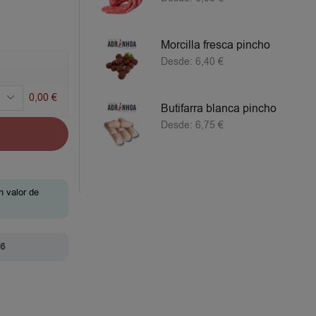
Morcilla fresca pincho
Desde:
6,40
€
0,00
€
Butifarra blanca pincho
Desde:
6,75
€
n valor de
26