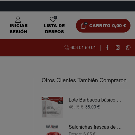
0
0
INICIAR
LISTA DE
CARRITO
0,00
€
SESIÓN
DESEOS
603 01 59 01
Otros Clientes También Compraron
Lote Barbacoa básico 5 KG
46,15
€
38,00
€
Salchichas frescas de Pollo
Desde:
6,05
€