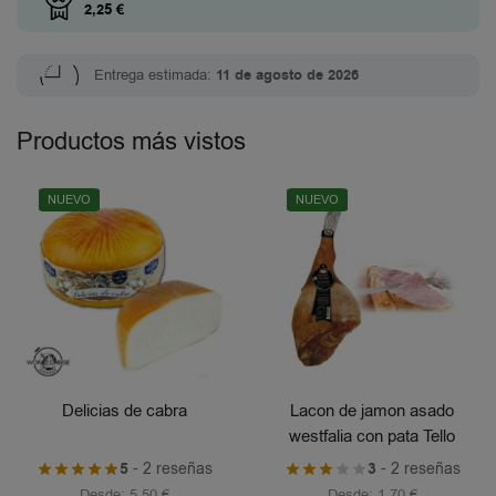
2,25
€
Entrega estimada:
11 de agosto de 2026
Productos más vistos
NUEVO
NUEVO
Delicias de cabra
Lacon de jamon asado
westfalia con pata Tello
5
- 2 reseñas
3
- 2 reseñas
Desde:
5,50
€
Desde:
1,70
€