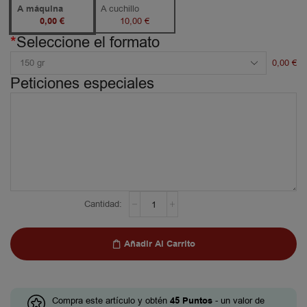
A máquina
A cuchillo
0,00
€
10,00
€
*
Seleccione el formato
0,00
€
Peticiones especiales
Añadir Al Carrito
Compra este artículo y obtén
45
Puntos
- un valor de