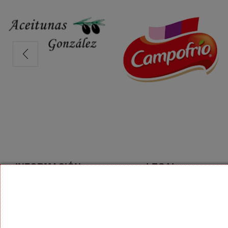
INFORMACIÓN
LEGAL
Aviso Legal
Rincón de la Victoria 9 28018
Madrid
Política de Privacidad
603 01 59 01
Condiciones de Contrata