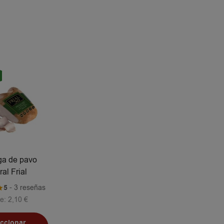
a de pavo
ral Frial
5
- 3 reseñas
e:
2,10
€
eccionar