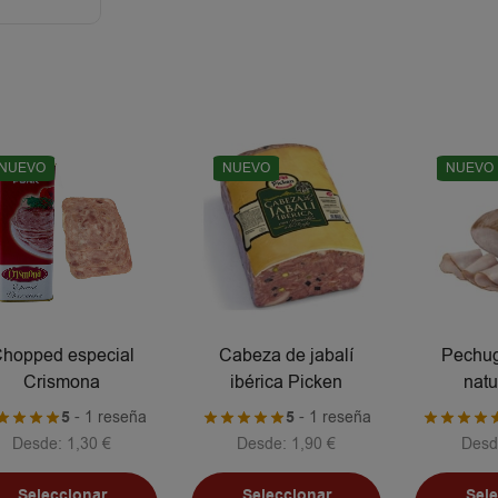
NUEVO
NUEVO
NUEVO
hopped especial
Cabeza de jabalí
Pechug
Crismona
ibérica Picken
natu
5
- 1 reseña
5
- 1 reseña
Desde:
1,30
€
Desde:
1,90
€
Desd
Seleccionar
Seleccionar
Sel