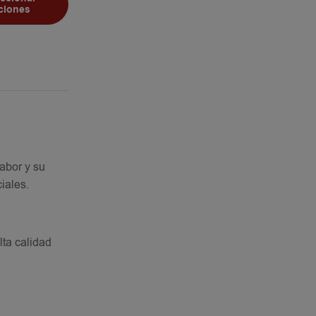
ciones
abor y su
iales.
lta calidad