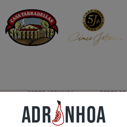
SOBRE ADRINHOA
REDES SO
Conócenos
Contactar
ción