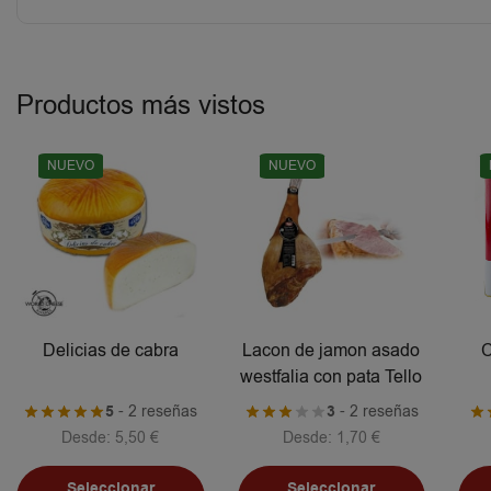
Productos más vistos
NUEVO
NUEVO
Delicias de cabra
Lacon de jamon asado
C
westfalia con pata Tello
5
- 2 reseñas
3
- 2 reseñas
Desde:
5,50
€
Desde:
1,70
€
Seleccionar
Seleccionar