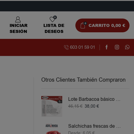
0
0
INICIAR
LISTA DE
CARRITO
0,00
€
SESIÓN
DESEOS
603 01 59 01
Otros Clientes También Compraron
Lote Barbacoa básico 5 KG
46,15
€
38,00
€
Salchichas frescas de Pollo
Desde:
6,05
€