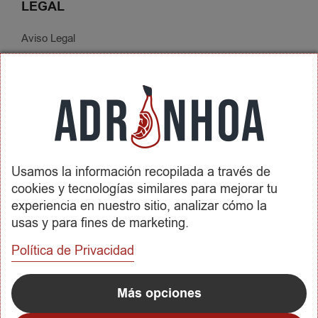
LEGAL
Aviso Legal
Política de Privacidad
Condiciones de Contratación
Envíos y Devoluciones
SOBRE ADRINHOA
Usamos la información recopilada a través de
Conócenos
cookies y tecnologías similares para mejorar tu
Contactar
experiencia en nuestro sitio, analizar cómo la
usas y para fines de marketing.
REDES SOCIALES
Política de Privacidad
METODOS DE PAGO
Más opciones