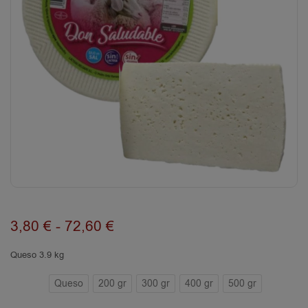
3,80
€
-
72,60
€
Queso 3.9 kg
Queso
200 gr
300 gr
400 gr
500 gr