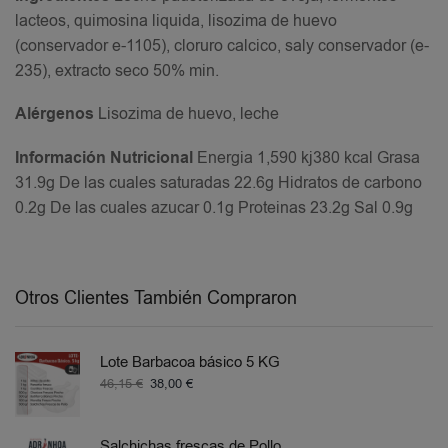
lacteos, quimosina liquida, lisozima de huevo
(conservador e-1105), cloruro calcico, saly conservador (e-
235), extracto seco 50% min.
Alérgenos
Lisozima de huevo, leche
Información Nutricional
Energia 1,590 kj380 kcal Grasa
31.9g De las cuales saturadas 22.6g Hidratos de carbono
0.2g De las cuales azucar 0.1g Proteinas 23.2g Sal 0.9g
Otros Clientes También Compraron
Lote Barbacoa básico 5 KG
46,15
€
38,00
€
Salchichas frescas de Pollo