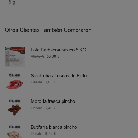
1,5 g
Otros Clientes También Compraron
Lote Barbacoa básico 5 KG
46,15
€
38,00
€
Salchichas frescas de Pollo
Desde:
6,05
€
Morcilla fresca pincho
Desde:
6,40
€
Butifarra blanca pincho
Desde:
6,75
€