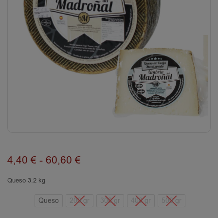
4,40
€
-
60,60
€
Queso 3.2 kg
Queso
200 gr
300 gr
400 gr
500 gr