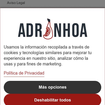
Aviso Legal
Política de Privacidad
Condiciones de Contratación
Envíos y Devoluciones
SOBRE ADRINHOA
Usamos la información recopilada a través de
Conócenos
cookies y tecnologías similares para mejorar tu
Contactar
experiencia en nuestro sitio, analizar cómo la
usas y para fines de marketing.
REDES SOCIALES
Política de Privacidad
METODOS DE PAGO
Más opciones
Deshabilitar todos