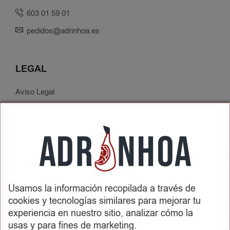
603 01 59 01
pedidos@adrinhoa.es
LEGAL
Aviso Legal
Política de Privacidad
Condiciones de Contratación
Envíos y Devoluciones
SOBRE ADRINHOA
Usamos la información recopilada a través de
Conócenos
cookies y tecnologías similares para mejorar tu
Contactar
experiencia en nuestro sitio, analizar cómo la
usas y para fines de marketing.