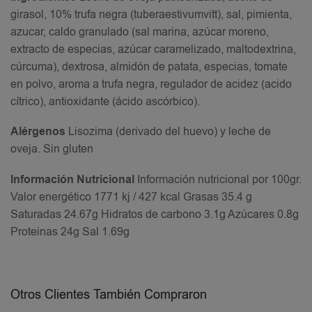
girasol, 10% trufa negra (tuberaestivumvitt), sal, pimienta,
azucar, caldo granulado (sal marina, azúcar moreno,
extracto de especias, azúcar caramelizado, maltodextrina,
cúrcuma), dextrosa, almidón de patata, especias, tomate
en polvo, aroma a trufa negra, regulador de acidez (acido
cítrico), antioxidante (ácido ascórbico).
Alérgenos
Lisozima (derivado del huevo) y leche de
oveja. Sin gluten
Información Nutricional
Información nutricional por 100gr.
Valor energético 1771 kj / 427 kcal Grasas 35.4 g
Saturadas 24.67g Hidratos de carbono 3.1g Azúcares 0.8g
Proteinas 24g Sal 1.69g
Otros Clientes También Compraron