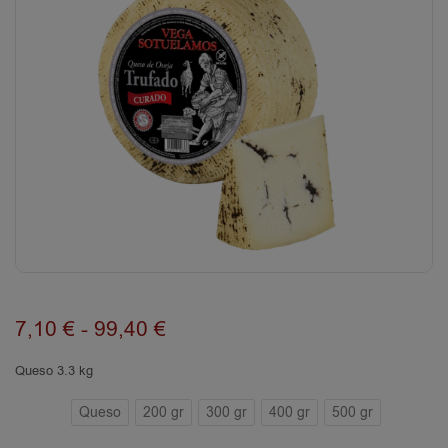
7,10
€
-
99,40
€
Queso 3.3 kg
Queso
200 gr
300 gr
400 gr
500 gr