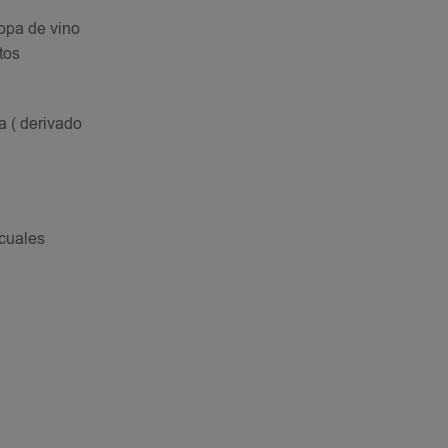
copa de vino
tos
a ( derivado
 cuales