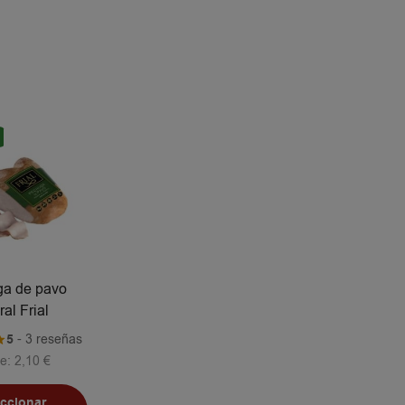
a de pavo
ral Frial
5
- 3 reseñas
e:
2,10
€
eccionar