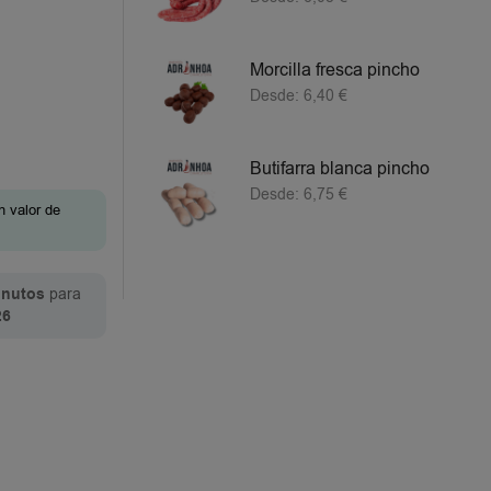
Morcilla fresca pincho
Desde:
6,40
€
Butifarra blanca pincho
Desde:
6,75
€
n valor de
inutos
para
26