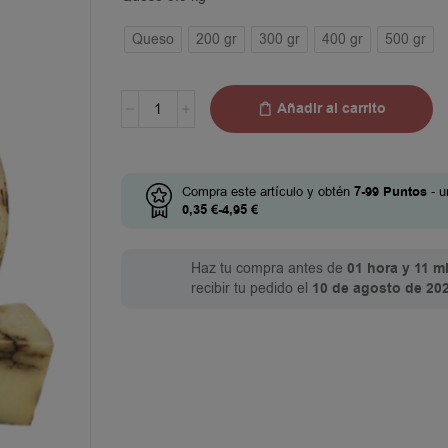
Queso
200 gr
300 gr
400 gr
500 gr
Añadir al carrito
Compra este artículo y obtén
7-99
Puntos
- u
0,35
€
-
4,95
€
Haz tu compra antes de
01 hora y 11 m
recibir tu pedido el
10 de agosto de 20