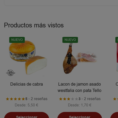
Productos más vistos
NUEVO
NUEVO
Delicias de cabra
Lacon de jamon asado
C
westfalia con pata Tello
5
- 2 reseñas
3
- 2 reseñas
Desde:
5,50
€
Desde:
1,70
€
Seleccionar
Seleccionar