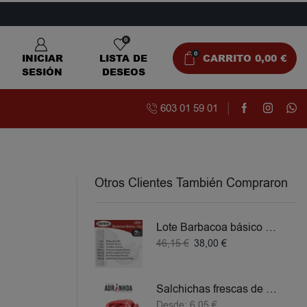
0
0
INICIAR
LISTA DE
CARRITO
0,00
€
SESIÓN
DESEOS
603 01 59 01
Otros Clientes También Compraron
Lote Barbacoa básico 5 KG
46,15
€
38,00
€
Salchichas frescas de Pollo
Desde:
6,05
€