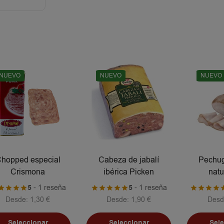
NUEVO
NUEVO
NUEVO
hopped especial
Cabeza de jabalí
Pechug
Crismona
ibérica Picken
natu
5
- 1 reseña
5
- 1 reseña
Desde:
1,30
€
Desde:
1,90
€
Desd
Seleccionar
Seleccionar
Sel