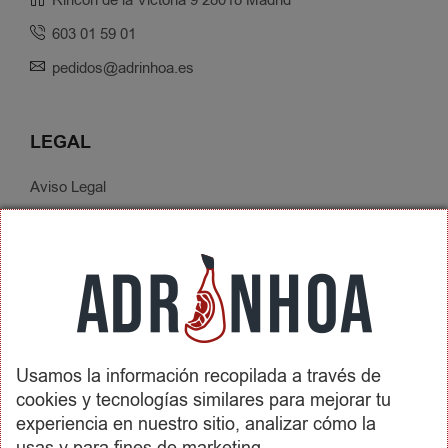
Rincón de la Victoria 9 28018 Madrid
603 01 59 01
pedidos@adrinhoa.es
LEGAL
Aviso Legal
Política de Privacidad
Condiciones de Contratación
Envíos y Devoluciones
SOBRE ADRINHOA
Usamos la información recopilada a través de
Conócenos
cookies y tecnologías similares para mejorar tu
Contactar
experiencia en nuestro sitio, analizar cómo la