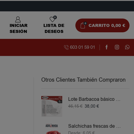
0
0
INICIAR
LISTA DE
CARRITO
0,00
€
SESIÓN
DESEOS
603 01 59 01
Otros Clientes También Compraron
Lote Barbacoa básico 5 KG
46,15
€
38,00
€
Salchichas frescas de Pollo
Desde:
6,05
€