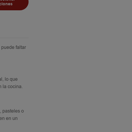
ciones
 puede faltar
l, lo que
 la cocina.
, pasteles o
ten en un