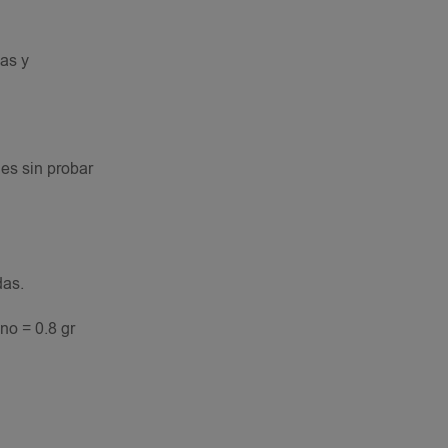
nas y
des sin probar
das.
no = 0.8 gr