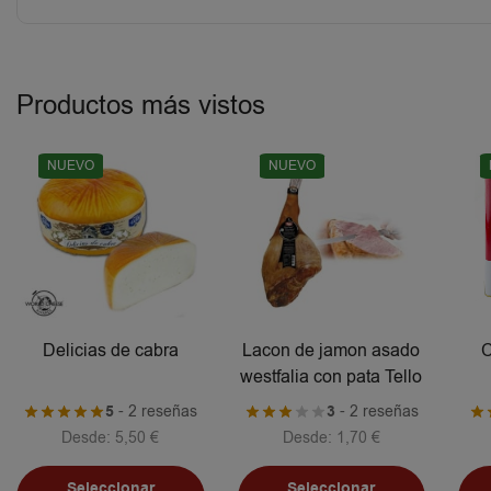
Productos más vistos
NUEVO
NUEVO
Delicias de cabra
Lacon de jamon asado
C
westfalia con pata Tello
5
- 2 reseñas
3
- 2 reseñas
Desde:
5,50
€
Desde:
1,70
€
Seleccionar
Seleccionar