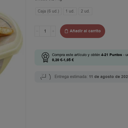
Caja (6 ud.)
1 ud.
2 ud.
Añadir al carrito
Compra este artículo y obtén
4-21
Puntos
- u
0,20
€
-
1,05
€
Entrega estimada:
11 de agosto de 20