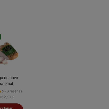
a de pavo
ral Frial
5
- 3 reseñas
e:
2,10
€
eccionar