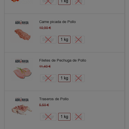
500 gr
1 kg
2 kg
Carne picada de Pollo
10,90
€
500 gr
1 kg
2 kg
Filetes de Pechuga de Pollo
11,40
€
500 gr
1 kg
2 kg
Traseros de Pollo
5,50
€
500 gr
1 kg
2 kg