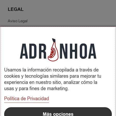
LEGAL
Aviso Legal
Política de Privacidad
Condiciones de Contratación
Envíos y Devoluciones
SOBRE ADRINHOA
Usamos la información recopilada a través de
Conócenos
cookies y tecnologías similares para mejorar tu
Contactar
experiencia en nuestro sitio, analizar cómo la
usas y para fines de marketing.
REDES SOCIALES
Política de Privacidad
METODOS DE PAGO
Más opciones