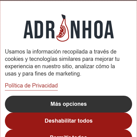
Política de Privacidad
Condiciones de Contratación
Envíos y Devoluciones
SOBRE ADRINHOA
Usamos la información recopilada a través de
Conócenos
cookies y tecnologías similares para mejorar tu
Contactar
experiencia en nuestro sitio, analizar cómo la
usas y para fines de marketing.
REDES SOCIALES
Política de Privacidad
METODOS DE PAGO
Más opciones
Deshabilitar todos