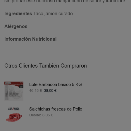
sin probar este delicioso manjar lleno de sabor y tradición!
Ingredientes
Taco jamon curado
Alérgenos
Información Nutricional
Otros Clientes También Compraron
Lote Barbacoa básico 5 KG
46,15
€
38,00
€
Salchichas frescas de Pollo
Desde:
6,05
€