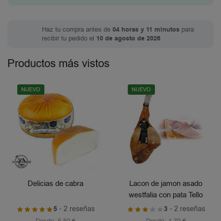
Haz tu compra antes de
04 horas y 11 minutos
para
recibir tu pedido el
10 de agosto de 2026
Productos más vistos
NUEVO
NUEVO
Delicias de cabra
Lacon de jamon asado
westfalia con pata Tello
5
- 2 reseñas
3
- 2 reseñas
Desde:
5,50
€
Desde:
1,70
€