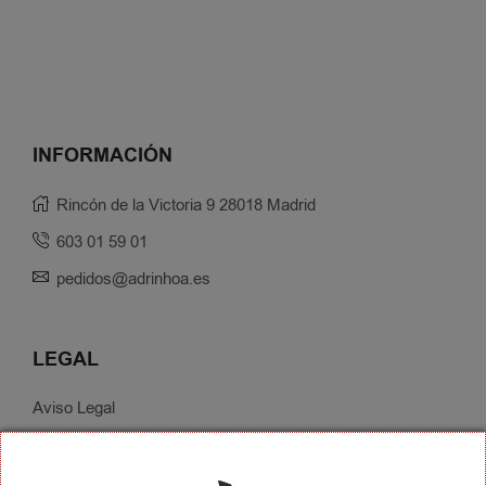
INFORMACIÓN
Rincón de la Victoria 9 28018 Madrid
603 01 59 01
pedidos@adrinhoa.es
LEGAL
Aviso Legal
Política de Privacidad
Condiciones de Contratación