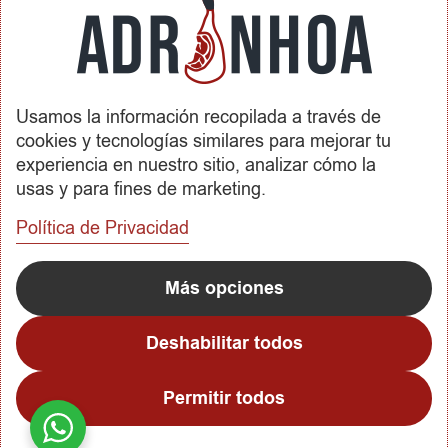
Envíos y Devoluciones
SOBRE ADRINHOA
Usamos la información recopilada a través de
Conócenos
cookies y tecnologías similares para mejorar tu
Contactar
experiencia en nuestro sitio, analizar cómo la
usas y para fines de marketing.
REDES SOCIALES
Política de Privacidad
METODOS DE PAGO
Más opciones
Deshabilitar todos
Permitir todos
Copyright © 2023
Adrinhoa