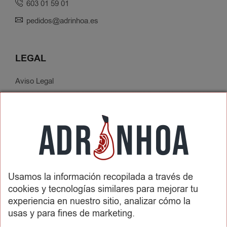
603 01 59 01
pedidos@adrinhoa.es
LEGAL
Aviso Legal
Política de Privacidad
Condiciones de Contratación
Envíos y Devoluciones
SOBRE ADRINHOA
Usamos la información recopilada a través de
Conócenos
cookies y tecnologías similares para mejorar tu
Contactar
experiencia en nuestro sitio, analizar cómo la
usas y para fines de marketing.