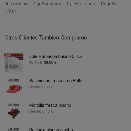
de carbono = 7 gr Azúcares = 1 gr Proteínas = 15 gr Sal =
1.9 gr
Otros Clientes También Compraron
Lote Barbacoa básico 5 KG
46,15
€
38,00
€
Salchichas frescas de Pollo
Desde:
6,05
€
Morcilla fresca pincho
Desde:
6,40
€
Butifarra blanca pincho