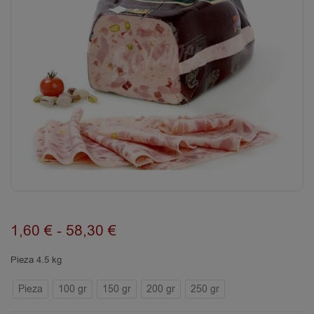
1,60
€
-
58,30
€
Pieza 4.5 kg
Pieza
100 gr
150 gr
200 gr
250 gr