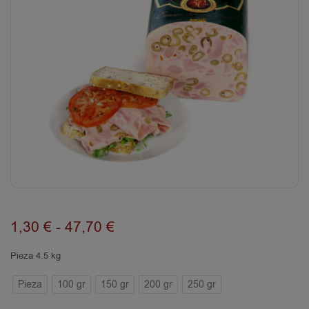
1,30
€
-
47,70
€
Pieza 4.5 kg
Pieza
100 gr
150 gr
200 gr
250 gr