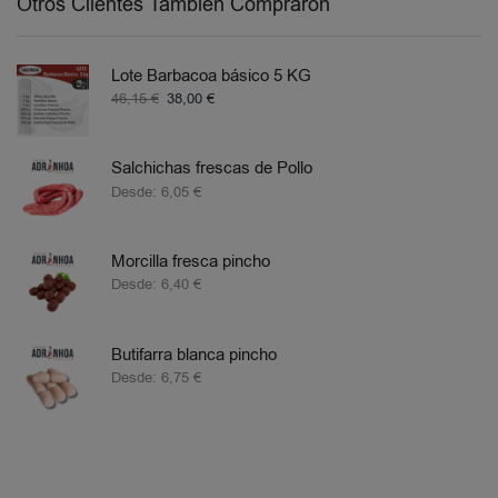
Otros Clientes También Compraron
Lote Barbacoa básico 5 KG
46,15
€
38,00
€
Salchichas frescas de Pollo
Desde:
6,05
€
Morcilla fresca pincho
Desde:
6,40
€
Butifarra blanca pincho
Desde:
6,75
€