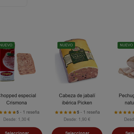
NUEVO
NUEVO
NUEVO
hopped especial
Cabeza de jabalí
Pechug
Crismona
ibérica Picken
natu
5
- 1 reseña
5
- 1 reseña
Desde:
1,30
€
Desde:
1,90
€
Desd
Seleccionar
Seleccionar
Sel