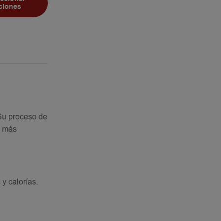
ciones
 Su proceso de
l más
y calorías.