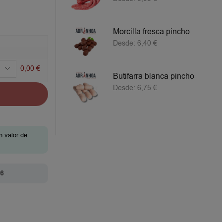
Morcilla fresca pincho
Desde:
6,40
€
0,00
€
Butifarra blanca pincho
Desde:
6,75
€
n valor de
26