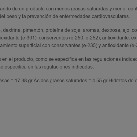
rutando de un producto con menos grasas saturadas y menor con
ol del peso y la prevención de enfermedades cardiovasculares.
, dextrina, pimentón, proteína de soja, aromas, dextrosa, ajo, c
tioxidante (e-301), conservantes (e-250, e-252), antioxidante: ex
amiento superficial con conservantes (e-235) y antioxidante (e-3
s en el producto, como se especifica en las regulaciones indicad
se especifica en las regulaciones indicadas.
asas = 17.38 gr Ácidos grasos saturados = 4.55 gr Hidratos de 