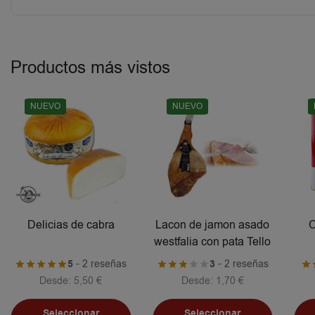
Productos más vistos
NUEVO
NUEVO
Delicias de cabra
Lacon de jamon asado
C
westfalia con pata Tello
5
- 2 reseñas
3
- 2 reseñas
Desde:
5,50
€
Desde:
1,70
€
Seleccionar
Seleccionar