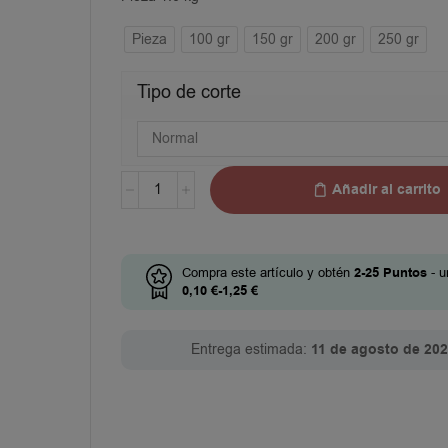
Pieza
100 gr
150 gr
200 gr
250 gr
Tipo de corte
Añadir al carrito
Compra este artículo y obtén
2-25
Puntos
- u
0,10
€
-
1,25
€
Entrega estimada:
11 de agosto de 20