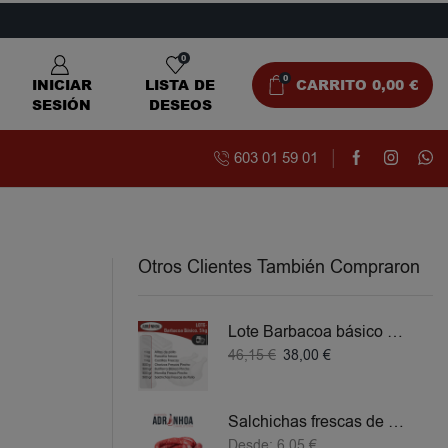
0
0
INICIAR
LISTA DE
CARRITO
0,00
€
SESIÓN
DESEOS
603 01 59 01
Otros Clientes También Compraron
Lote Barbacoa básico 5 KG
46,15
€
38,00
€
Salchichas frescas de Pollo
Desde:
6,05
€