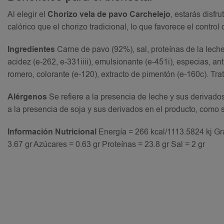
Al elegir el
Chorizo vela de pavo Carchelejo
, estarás disf
calórico que el chorizo tradicional, lo que favorece el contr
Ingredientes
Carne de pavo (92%), sal, proteínas de la leche
acidez (e-262, e-331iiii), emulsionante (e-451i), especias, an
romero, colorante (e-120), extracto de pimentón (e-160c). Trat
Alérgenos
Se refiere a la presencia de leche y sus derivado
a la presencia de soja y sus derivados en el producto, como 
Información Nutricional
Energía = 266 kcal/1113.5824 kj Gr
3.67 gr Azúcares = 0.63 gr Proteínas = 23.8 gr Sal = 2 gr