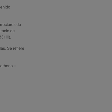
tenido
orrectores de
tracto de
31iii).
as. Se refiere
carbono =