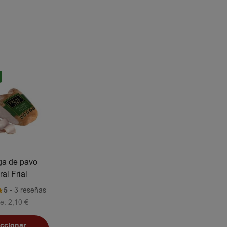
a de pavo
ral Frial
5
- 3 reseñas
e:
2,10
€
eccionar