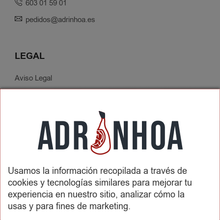
603 01 59 01
pedidos@adrinhoa.es
LEGAL
Aviso Legal
Política de Privacidad
Condiciones de Contratación
Envíos y Devoluciones
SOBRE ADRINHOA
Usamos la información recopilada a través de
Conócenos
cookies y tecnologías similares para mejorar tu
Contactar
experiencia en nuestro sitio, analizar cómo la
usas y para fines de marketing.