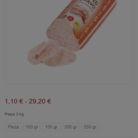
1,10
€
-
29,20
€
Pieza 3 kg
Pieza
100 gr
150 gr
200 gr
250 gr