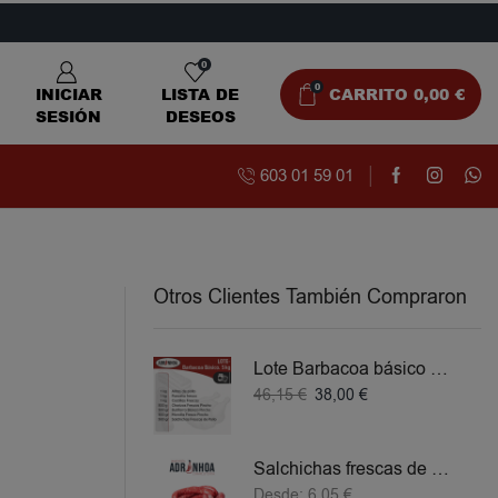
0
0
INICIAR
LISTA DE
CARRITO
0,00
€
SESIÓN
DESEOS
603 01 59 01
Otros Clientes También Compraron
Lote Barbacoa básico 5 KG
46,15
€
38,00
€
Salchichas frescas de Pollo
Desde:
6,05
€