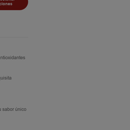
ciones
antioxidantes
uisita
u sabor único