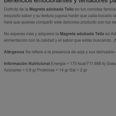
Beneficios emocionantes y tentadores par
Disfruta de la
Magreta adobada Tello
en tus comidas familia
exquisito sabor y su textura jugosa harán que cada bocado s
hará que quieras compartir este delicioso producto con tus s
No esperes más y adquiere la
Magreta adobada Tello
en Adr
alimentación con la calidad y el sabor que estás buscando. ¡N
Alérgenos
Se refiere a la presencia de soja y sus derivados
Información Nutricional
Energía = 170 kcal/711.688 kj Grasa
Azúcares = 0.8 gr Proteínas = 14 gr Sal = 2 gr