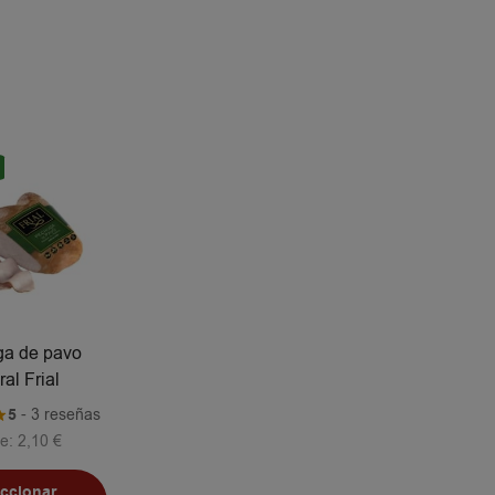
a de pavo
ral Frial
5
- 3 reseñas
e:
2,10
€
eccionar