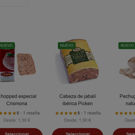
NUEVO
NUEVO
NUEVO
hopped especial
Cabeza de jabalí
Pechug
Crismona
ibérica Picken
natu
5
- 1 reseña
5
- 1 reseña
Desde:
1,30
€
Desde:
1,90
€
Desd
Seleccionar
Seleccionar
Sel