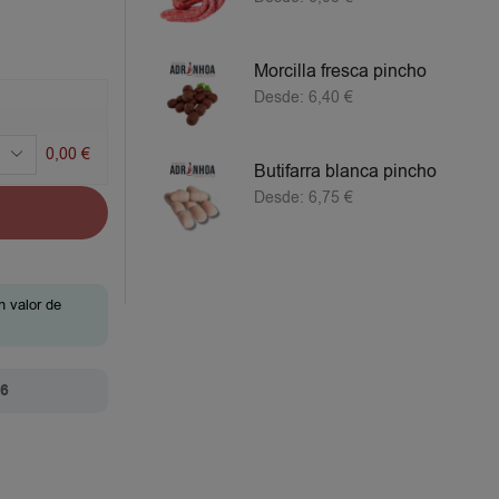
Morcilla fresca pincho
Desde:
6,40
€
0,00
€
Butifarra blanca pincho
Desde:
6,75
€
n valor de
26