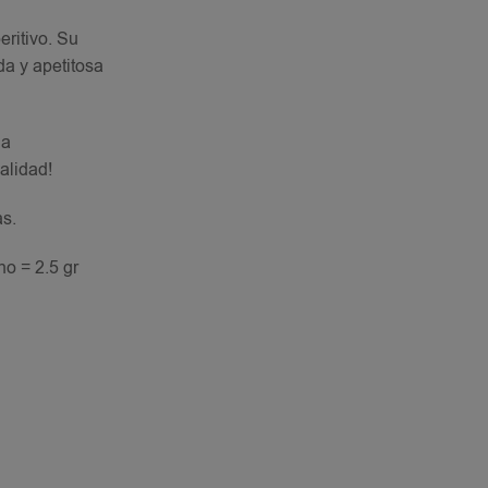
ritivo. Su
da y apetitosa
la
alidad!
as.
no = 2.5 gr