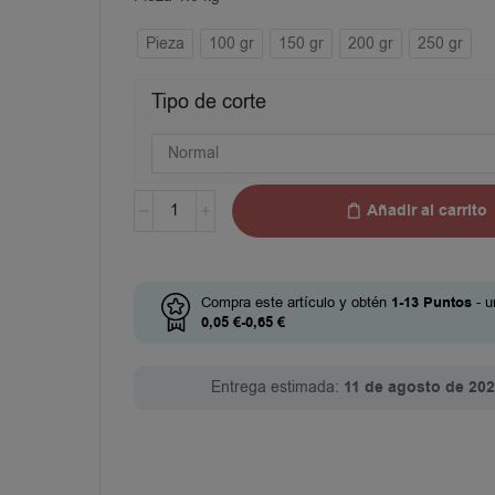
Pieza
100 gr
150 gr
200 gr
250 gr
Tipo de corte
Añadir al carrito
Compra este artículo y obtén
1-13
Puntos
- u
0,05
€
-
0,65
€
Entrega estimada:
11 de agosto de 20