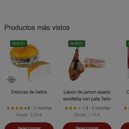
Productos más vistos
NUEVO
NUEVO
Delicias de cabra
Lacon de jamon asado
C
westfalia con pata Tello
5
- 2 reseñas
3
- 2 reseñas
Desde:
5,50
€
Desde:
1,70
€
Seleccionar
Seleccionar