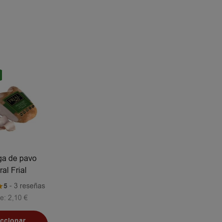
a de pavo
ral Frial
5
- 3 reseñas
e:
2,10
€
eccionar