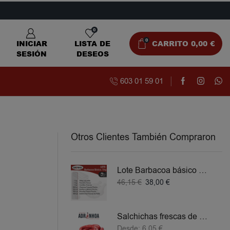
0
0
INICIAR
LISTA DE
CARRITO
0,00
€
SESIÓN
DESEOS
603 01 59 01
Otros Clientes También Compraron
Lote Barbacoa básico 5 KG
46,15
€
38,00
€
Salchichas frescas de Pollo
Desde:
6,05
€