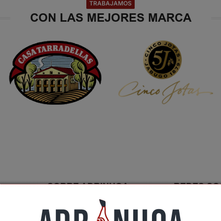
TRABAJAMOS
CON LAS MEJORES MARCA
SOBRE ADRINHOA
REDES SO
Conócenos