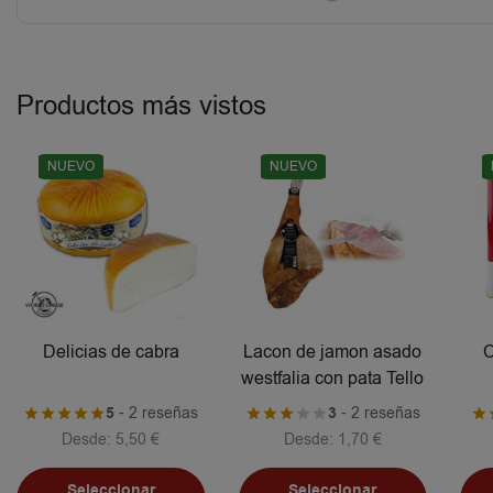
Productos más vistos
NUEVO
NUEVO
Delicias de cabra
Lacon de jamon asado
C
westfalia con pata Tello
5
- 2 reseñas
3
- 2 reseñas
Desde:
5,50
€
Desde:
1,70
€
Seleccionar
Seleccionar