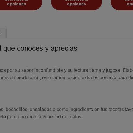
opciones
opciones
op
)
d que conoces y aprecias
a por su sabor inconfundible y su textura tierna y jugosa. Ela
ares de producción, este jamón cocido extra es perfecto para dis
s, bocadillos, ensaladas o como ingrediente en tus recetas favo
cto para una amplia variedad de platos.