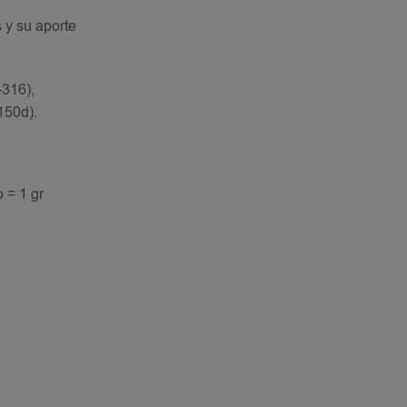
 y su aporte
-316),
150d).
 = 1 gr