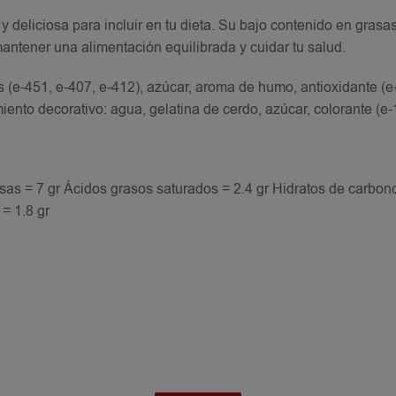
 deliciosa para incluir en tu dieta. Su bajo contenido en grasas
mantener una alimentación equilibrada y cuidar tu salud.
s (e-451, e-407, e-412), azúcar, aroma de humo, antioxidante (e
ento decorativo: agua, gelatina de cerdo, azúcar, colorante (e-
sas = 7 gr Ácidos grasos saturados = 2.4 gr Hidratos de carbono
 = 1.8 gr