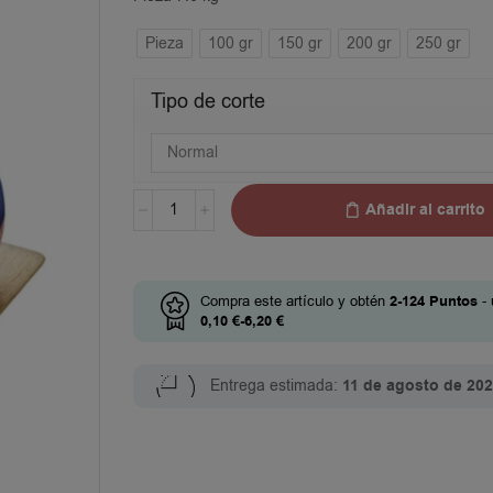
Pieza
100 gr
150 gr
200 gr
250 gr
Tipo de corte
Añadir al carrito
Compra este artículo y obtén
2-124
Puntos
- 
0,10
€
-
6,20
€
Entrega estimada:
11 de agosto de 20