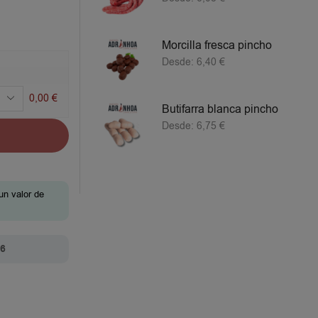
Morcilla fresca pincho
Desde:
6,40
€
0,00
€
Butifarra blanca pincho
Desde:
6,75
€
un valor de
26