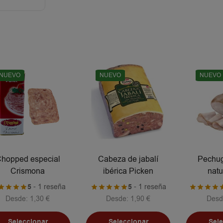
NUEVO
NUEVO
NUEVO
hopped especial
Cabeza de jabalí
Pechug
Crismona
ibérica Picken
natu
5
- 1 reseña
5
- 1 reseña
Desde:
1,30
€
Desde:
1,90
€
Desd
Seleccionar
Seleccionar
Sel