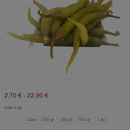
2,70
€
-
22,90
€
Cubo 2 kg
Cubo
200 gr
300 gr
500 gr
1 kg