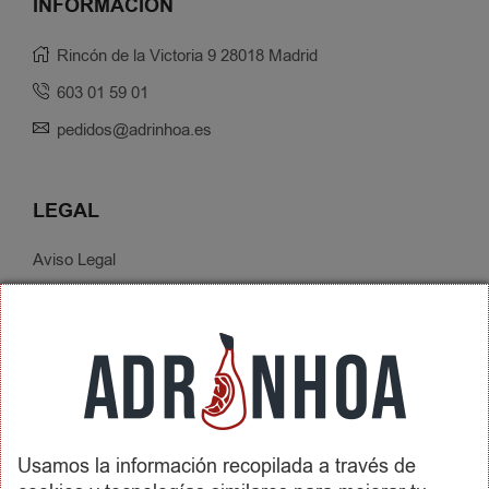
INFORMACIÓN
Rincón de la Victoria 9 28018 Madrid
603 01 59 01
pedidos@adrinhoa.es
LEGAL
Aviso Legal
Política de Privacidad
Condiciones de Contratación
Envíos y Devoluciones
SOBRE ADRINHOA
Usamos la información recopilada a través de
Conócenos