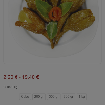
2,20
€
-
19,40
€
Cubo 2 kg
Cubo
200 gr
300 gr
500 gr
1 kg