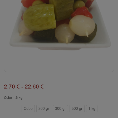
2,70
€
-
22,60
€
Cubo 1.6 kg
Cubo
200 gr
300 gr
500 gr
1 kg