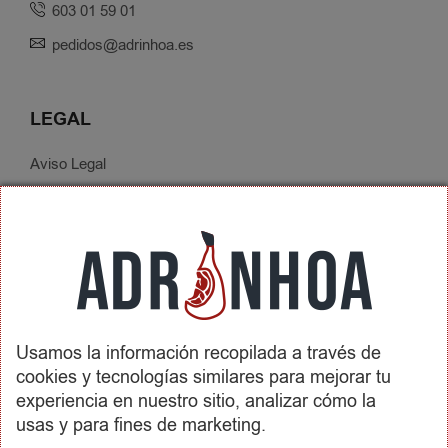
603 01 59 01
pedidos@adrinhoa.es
LEGAL
Aviso Legal
Política de Privacidad
Condiciones de Contratación
Envíos y Devoluciones
SOBRE ADRINHOA
Usamos la información recopilada a través de
Conócenos
cookies y tecnologías similares para mejorar tu
Contactar
experiencia en nuestro sitio, analizar cómo la
usas y para fines de marketing.