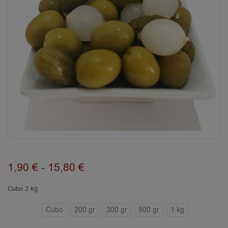
1,90
€
-
15,80
€
Cubo 2 kg
Cubo
200 gr
300 gr
500 gr
1 kg