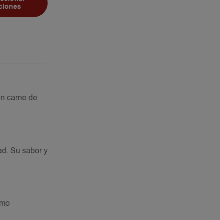
ciones
on carne de
ad. Su sabor y
omo