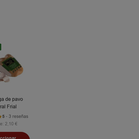
a de pavo
ral Frial
5
- 3 reseñas
e:
2,10
€
eccionar