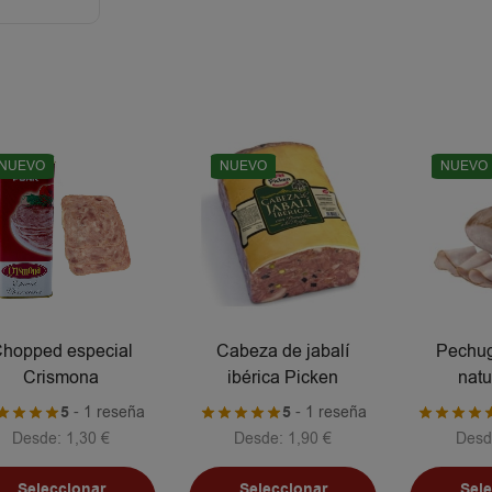
NUEVO
NUEVO
NUEVO
hopped especial
Cabeza de jabalí
Pechug
Crismona
ibérica Picken
natu
5
- 1 reseña
5
- 1 reseña
Desde:
1,30
€
Desde:
1,90
€
Desd
Seleccionar
Seleccionar
Sel