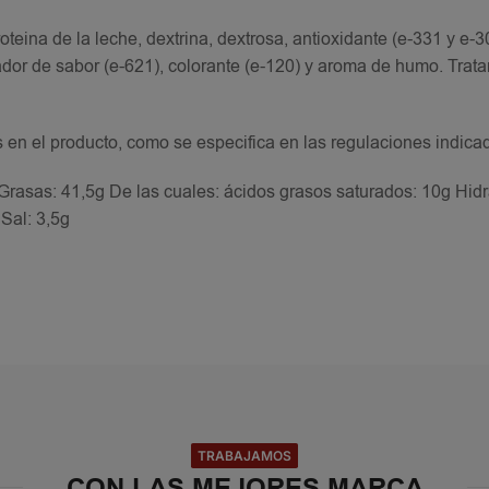
oteina de la leche, dextrina, dextrosa, antioxidante (e-331 y e-3
ador de sabor (e-621), colorante (e-120) y aroma de humo. Trat
s en el producto, como se especifica en las regulaciones indica
 Grasas: 41,5g De las cuales: ácidos grasos saturados: 10g Hid
 Sal: 3,5g
TRABAJAMOS
CON LAS MEJORES MARCA