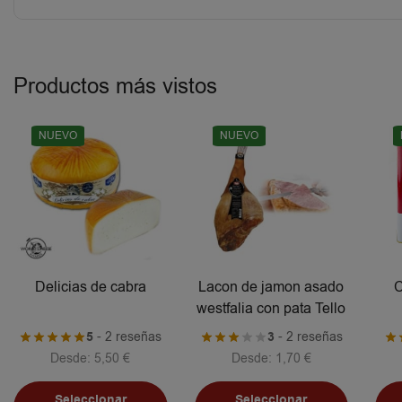
Productos más vistos
NUEVO
NUEVO
Delicias de cabra
Lacon de jamon asado
C
westfalia con pata Tello
5
- 2 reseñas
3
- 2 reseñas
Desde:
5,50
€
Desde:
1,70
€
Seleccionar
Seleccionar