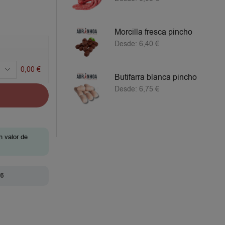
Morcilla fresca pincho
Desde:
6,40
€
0,00
€
Butifarra blanca pincho
Desde:
6,75
€
n valor de
26