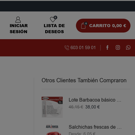
0
0
INICIAR
LISTA DE
CARRITO
0,00
€
SESIÓN
DESEOS
603 01 59 01
Otros Clientes También Compraron
Lote Barbacoa básico 5 KG
46,15
€
38,00
€
Salchichas frescas de Pollo
Desde:
6,05
€