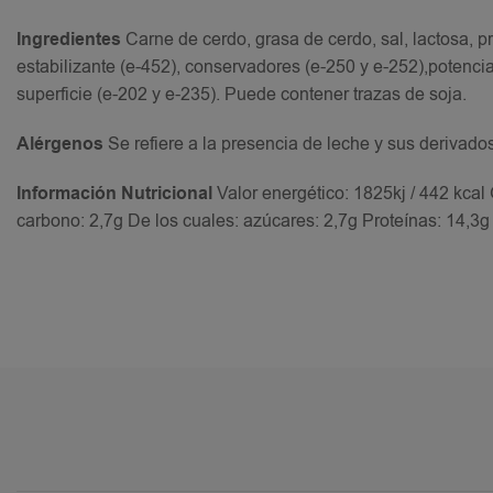
Ingredientes
Carne de cerdo, grasa de cerdo, sal, lactosa, pr
estabilizante (e-452), conservadores (e-250 y e-252),potenci
superficie (e-202 y e-235). Puede contener trazas de soja.
Alérgenos
Se refiere a la presencia de leche y sus derivado
Información Nutricional
Valor energético: 1825kj / 442 kcal
carbono: 2,7g De los cuales: azúcares: 2,7g Proteínas: 14,3g