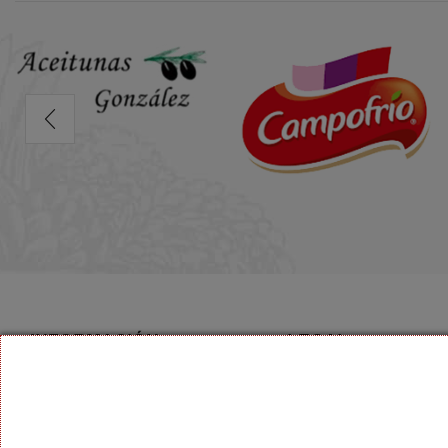
INFORMACIÓN
LEGAL
Aviso Legal
Rincón de la Victoria 9 28018
Madrid
Política de Privacidad
603 01 59 01