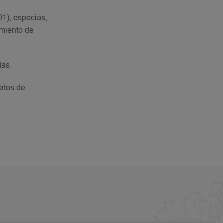
01), especias,
amiento de
das.
ratos de