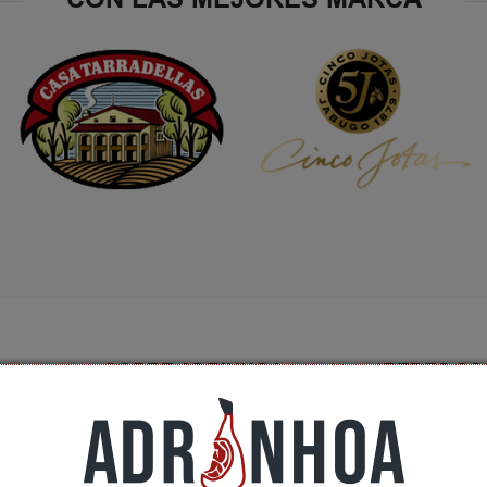
SOBRE ADRINHOA
REDES SO
Conócenos
Contactar