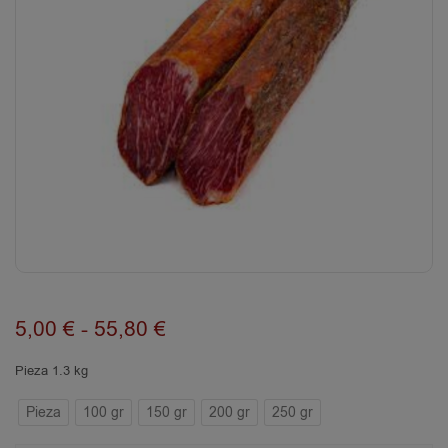
5,00
€
-
55,80
€
Pieza 1.3 kg
Pieza
100 gr
150 gr
200 gr
250 gr