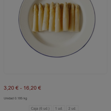
3,20
€
-
16,20
€
Unidad 0.185 kg
Caja (6 ud.)
1 ud.
2 ud.