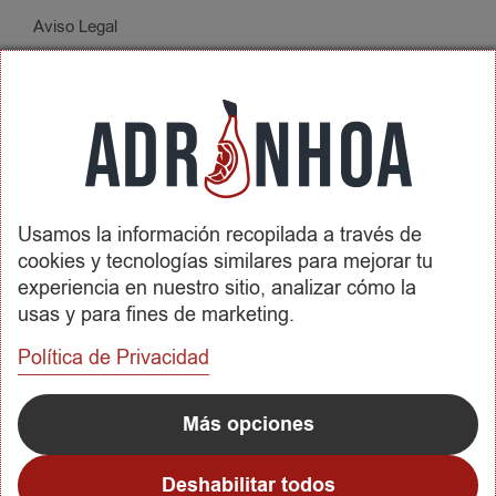
Aviso Legal
Política de Privacidad
Condiciones de Contratación
Envíos y Devoluciones
SOBRE ADRINHOA
Usamos la información recopilada a través de
Conócenos
cookies y tecnologías similares para mejorar tu
Contactar
experiencia en nuestro sitio, analizar cómo la
usas y para fines de marketing.
REDES SOCIALES
Política de Privacidad
METODOS DE PAGO
Más opciones
Deshabilitar todos