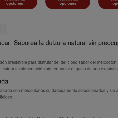
opciones
opciones
op
)
ar: Saborea la dulzura natural sin preoc
ón irresistible para disfrutar del delicioso sabor del melocotón 
n cuidar su alimentación sin renunciar al gusto de una exquisi
ada
borada con melocotones cuidadosamente seleccionados y sin 
licioso.