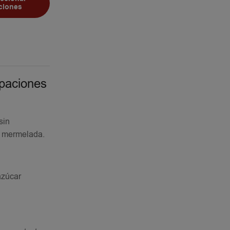
ciones
upaciones
sin
ta mermelada.
azúcar