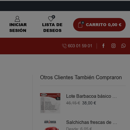
0
0
INICIAR
LISTA DE
CARRITO
0,00
€
SESIÓN
DESEOS
603 01 59 01
Otros Clientes También Compraron
Lote Barbacoa básico 5 KG
46,15
€
38,00
€
Salchichas frescas de Pollo
Desde:
6,05
€