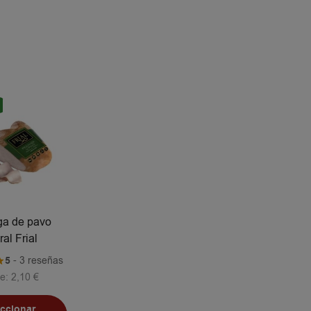
a de pavo
ral Frial
5
- 3 reseñas
e:
2,10
€
eccionar