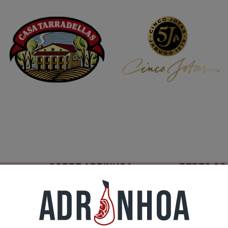
SOBRE ADRINHOA
REDES SO
Conócenos
Contactar
ción