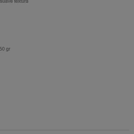
 suave textura
50 gr