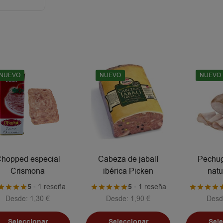
NUEVO
NUEVO
NUEVO
hopped especial
Cabeza de jabalí
Pechug
Crismona
ibérica Picken
natu
5
- 1 reseña
5
- 1 reseña
Desde:
1,30
€
Desde:
1,90
€
Desd
Seleccionar
Seleccionar
Sel