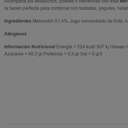
Acompaña tus desayunos, postres o meriendas con esta
Mer
la hacen perfecta para combinar con tostadas, yogures, hela
Ingredientes
Melocotón 51,4%, Jugo concentrado de fruta, n
Alérgenos
Información Nutricional
Energía = 224 kcal/ 937 kj Grasas =
Azúcares = 49,3 gr Proteínas = 0,5 gr Sal = 0 gr3