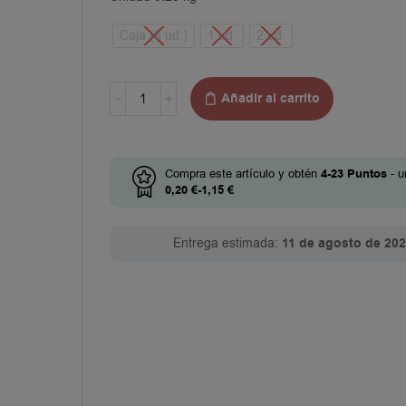
Caja (6 ud.)
1 ud.
2 ud.
Añadir al carrito
Compra este artículo y obtén
4-23
Puntos
- u
0,20
€
-
1,15
€
Entrega estimada:
11 de agosto de 20