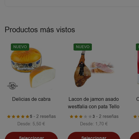
Productos más vistos
NUEVO
NUEVO
Delicias de cabra
Lacon de jamon asado
C
westfalia con pata Tello
5
- 2 reseñas
3
- 2 reseñas
Desde:
5,50
€
Desde:
1,70
€
Seleccionar
Seleccionar