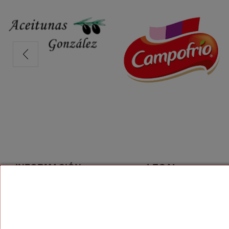
INFORMACIÓN
LEGAL
Aviso Legal
Rincón de la Victoria 9 28018
Madrid
Política de Privacidad
603 01 59 01
Condiciones de Contrata