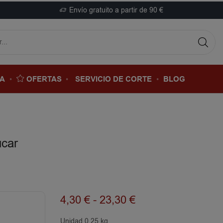
Envío gratuito a partir de 90 €
DA
OFERTAS
SERVICIO DE CORTE
BLOG
ucar
4,30
€
-
23,30
€
Unidad 0.25 kg