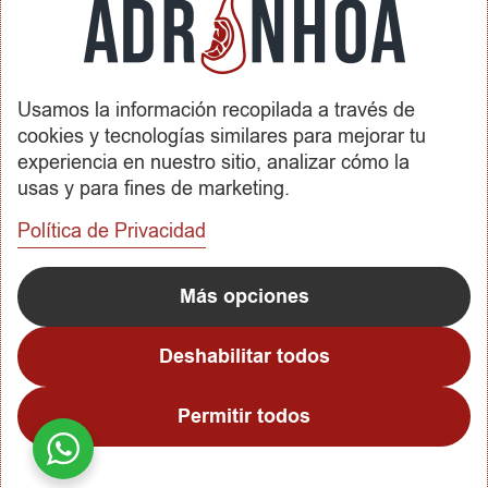
Envíos y Devoluciones
SOBRE ADRINHOA
Usamos la información recopilada a través de
Conócenos
cookies y tecnologías similares para mejorar tu
Contactar
experiencia en nuestro sitio, analizar cómo la
usas y para fines de marketing.
REDES SOCIALES
Política de Privacidad
METODOS DE PAGO
Más opciones
Deshabilitar todos
Permitir todos
Copyright © 2023
Adrinhoa