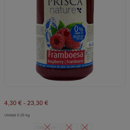
4,30
€
-
23,30
€
Unidad 0.25 kg
Caja (6 ud.)
1 ud.
2 ud.