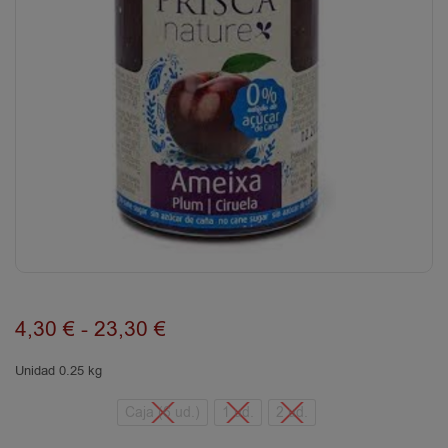
4,30
€
-
23,30
€
Unidad 0.25 kg
Caja (6 ud.)
1 ud.
2 ud.