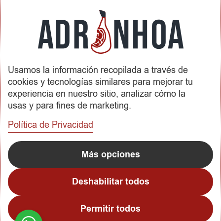
Condiciones de Contratación
Envíos y Devoluciones
SOBRE ADRINHOA
Usamos la información recopilada a través de
Conócenos
cookies y tecnologías similares para mejorar tu
Contactar
experiencia en nuestro sitio, analizar cómo la
usas y para fines de marketing.
REDES SOCIALES
Política de Privacidad
METODOS DE PAGO
Más opciones
Deshabilitar todos
Permitir todos
Copyright © 2023
Adrinhoa