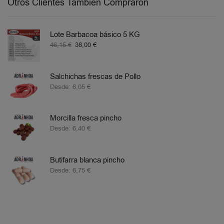
Otros Clientes También Compraron
Lote Barbacoa básico 5 KG
46,15
€
38,00
€
Salchichas frescas de Pollo
Desde:
6,05
€
Morcilla fresca pincho
Desde:
6,40
€
Butifarra blanca pincho
Desde:
6,75
€