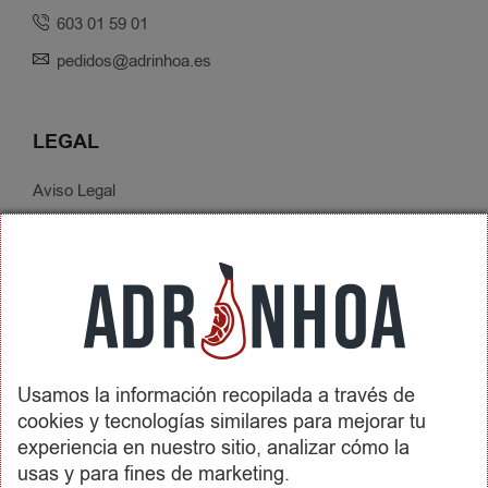
603 01 59 01
pedidos@adrinhoa.es
LEGAL
Aviso Legal
Política de Privacidad
Condiciones de Contratación
Envíos y Devoluciones
SOBRE ADRINHOA
Usamos la información recopilada a través de
Conócenos
cookies y tecnologías similares para mejorar tu
Contactar
experiencia en nuestro sitio, analizar cómo la
usas y para fines de marketing.