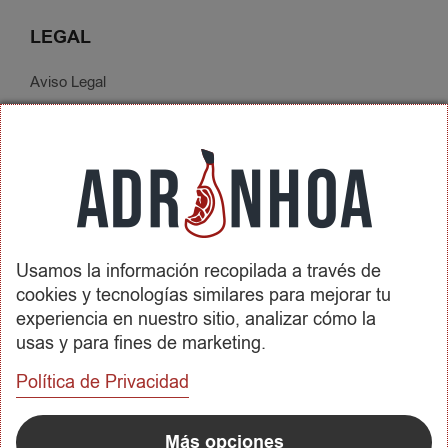
LEGAL
Aviso Legal
Política de Privacidad
Condiciones de Contratación
Envíos y Devoluciones
SOBRE ADRINHOA
Usamos la información recopilada a través de
Conócenos
cookies y tecnologías similares para mejorar tu
Contactar
experiencia en nuestro sitio, analizar cómo la
usas y para fines de marketing.
REDES SOCIALES
Política de Privacidad
METODOS DE PAGO
Más opciones