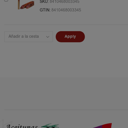
SKU:
8410468003345
GTIN:
8410468003345
Apply