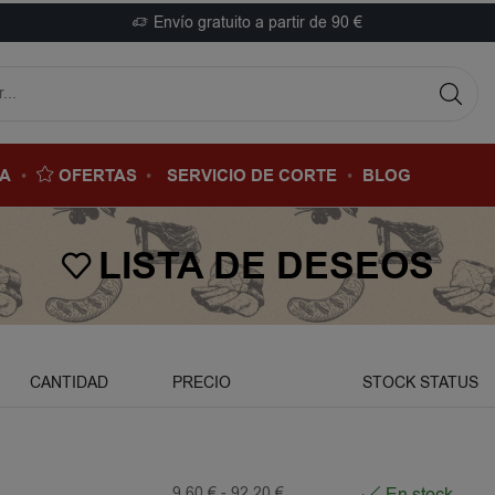
Envío gratuito a partir de 90 €
DA
OFERTAS
SERVICIO DE CORTE
BLOG
LISTA DE DESEOS
CANTIDAD
PRECIO
STOCK STATUS
9,60
€
-
92,20
€
En stock